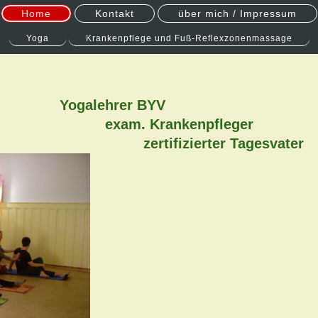
Home
Kontakt
über mich / Impressum
Yoga
Krankenpflege und Fuß-Reflexzonenmassage
Yogalehrer BYV
rankenpfleger
ierter Tagesvater